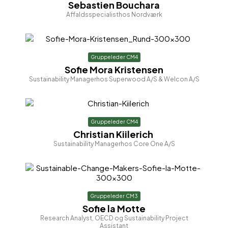
Sebastien Bouchara
Affaldsspecialist
hos Nordværk
Gruppeleder CM4
Sofie Mora Kristensen
Sustainability Manager
hos Superwood A/S & Welcon A/S
Gruppeleder CM4
Christian Kiilerich
Sustainability Manager
hos Core One A/S
Gruppeleder CM3
Sofie la Motte
Research Analyst, OECD og Sustainability Project
Assistant