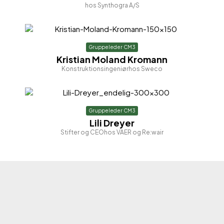
hos Synthogra A/S
Gruppeleder CM3
Kristian Moland Kromann
Konstruktionsingeniør
hos Sweco
Gruppeleder CM3
Lili Dreyer
Stifter og CEO
hos VAER og Re:wair