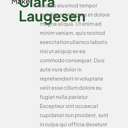
Clara
Maker
sed do eiusmod tempor
Laugesen
incididunt ut labore et dolore
magna aliqua. Ut enim ad
minim veniam, quis nostrud
exercitation ullamco laboris
nisi ut aliquip ex ea
commodo consequat. Duis
aute irure dolor in
reprehenderit in voluptate
velit esse cillum dolore eu
fugiat nulla pariatur.
Excepteur sint occaecat
cupidatat non proident, sunt
in culpa qui officia deserunt