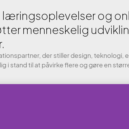
Management
 SDS A/S
 læringsoplevelser og on
tter menneskelig udviklin
Y SDS A/S
.
her
irationspartner, der stiller design, teknologi
g i stand til at påvirke flere og gøre en størr