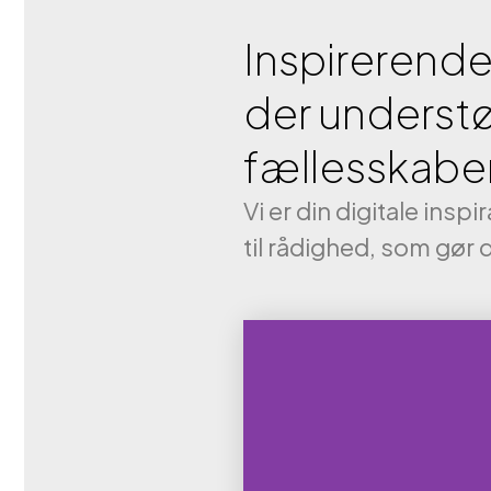
Community 
for Body
Inspirerende
der understø
KLIENT: BOD
fællesskaber
Klik 
Vi er din digitale insp
til rådighed, som gør di