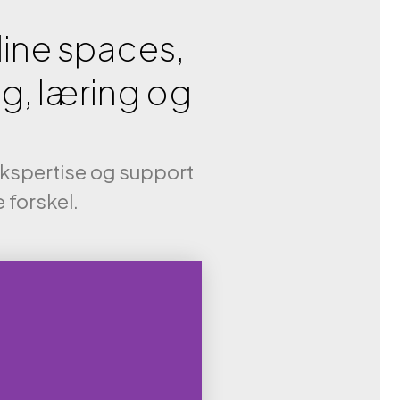
line spaces,
g, læring og
, ekspertise og support
e forskel.